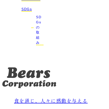
SDGs
SD
Gs
の
取
組
み
食を通じ、人々に感動を与える