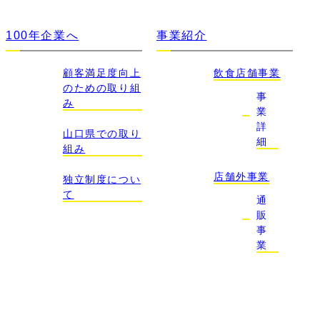
100年企業へ
事業紹介
顧客満足度向上
飲食店舗事業
のための取り組
事
み
業
詳
山口県での取り
細
組み
店舗外事業
独立制度につい
て
通
販
事
業